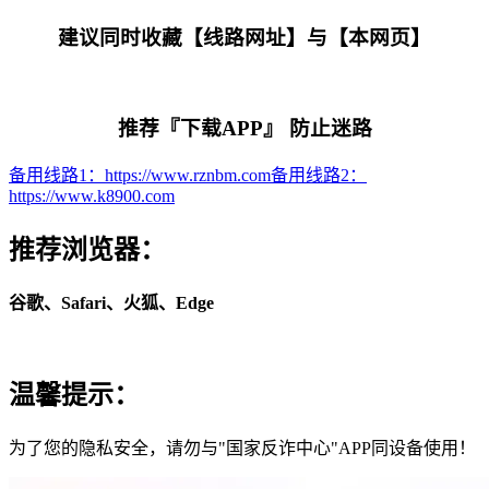
建议同时收藏【线路网址】与【本网页】
推荐『下载APP』 防止迷路
备用线路
1
：
https://www.rznbm.com
备用线路
2
：
https://www.k8900.com
推荐浏览器：
谷歌、Safari、火狐、Edge
温馨提示：
为了您的隐私安全，请勿与"国家反诈中心"APP同设备使用！