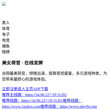
真人
体育
电子
电竞
捕鱼
棋牌
美女荷官 · 在线发牌
全网最美荷官，倾情出演，极致视觉盛宴，多元游戏种类，为
您带来最舒心的游戏体验。
立即注册
进入主页
APP下载
推荐主线路：
https://34.96.227.59:31202
推荐线路：
https://34.96.227.59:31201
推荐线路：
https://www.1nzkex.com
推荐线路：
https://www.plov9r.com