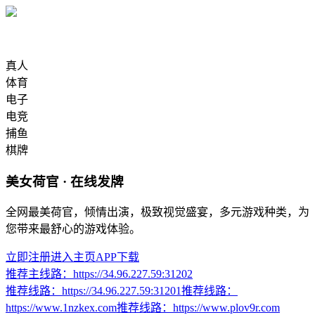
真人
体育
电子
电竞
捕鱼
棋牌
美女荷官 · 在线发牌
全网最美荷官，倾情出演，极致视觉盛宴，多元游戏种类，为
您带来最舒心的游戏体验。
立即注册
进入主页
APP下载
推荐主线路：
https://34.96.227.59:31202
推荐线路：
https://34.96.227.59:31201
推荐线路：
https://www.1nzkex.com
推荐线路：
https://www.plov9r.com