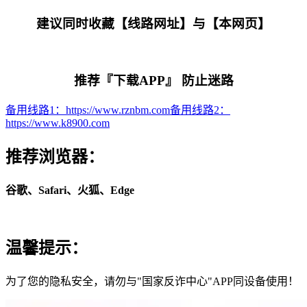
建议同时收藏【线路网址】与【本网页】
推荐『下载APP』 防止迷路
备用线路
1
：
https://www.rznbm.com
备用线路
2
：
https://www.k8900.com
推荐浏览器：
谷歌、Safari、火狐、Edge
温馨提示：
为了您的隐私安全，请勿与"国家反诈中心"APP同设备使用！