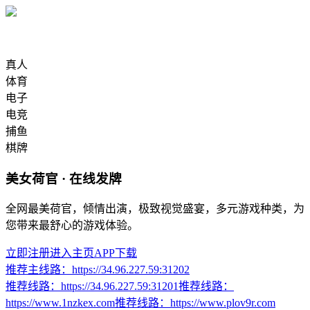
真人
体育
电子
电竞
捕鱼
棋牌
美女荷官 · 在线发牌
全网最美荷官，倾情出演，极致视觉盛宴，多元游戏种类，为
您带来最舒心的游戏体验。
立即注册
进入主页
APP下载
推荐主线路：
https://34.96.227.59:31202
推荐线路：
https://34.96.227.59:31201
推荐线路：
https://www.1nzkex.com
推荐线路：
https://www.plov9r.com