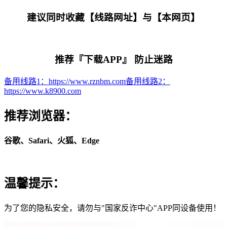
建议同时收藏【线路网址】与【本网页】
推荐『下载APP』 防止迷路
备用线路
1
：
https://www.rznbm.com
备用线路
2
：
https://www.k8900.com
推荐浏览器：
谷歌、Safari、火狐、Edge
温馨提示：
为了您的隐私安全，请勿与"国家反诈中心"APP同设备使用！