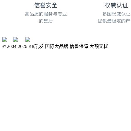
© 2004-
2026
K8凯发-国际大品牌 信誉保障 大额无忧