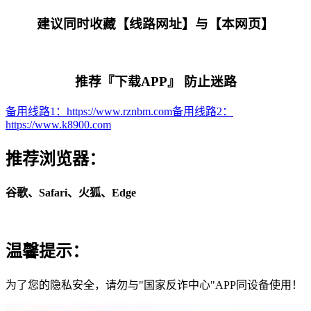
建议同时收藏【线路网址】与【本网页】
推荐『下载APP』 防止迷路
备用线路
1
：
https://www.rznbm.com
备用线路
2
：
https://www.k8900.com
推荐浏览器：
谷歌、Safari、火狐、Edge
温馨提示：
为了您的隐私安全，请勿与"国家反诈中心"APP同设备使用！