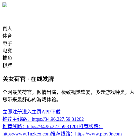
真人
体育
电子
电竞
捕鱼
棋牌
美女荷官 · 在线发牌
全网最美荷官，倾情出演，极致视觉盛宴，多元游戏种类，为
您带来最舒心的游戏体验。
立即注册
进入主页
APP下载
推荐主线路：
https://34.96.227.59:31202
推荐线路：
https://34.96.227.59:31201
推荐线路：
https://www.1nzkex.com
推荐线路：
https://www.plov9r.com