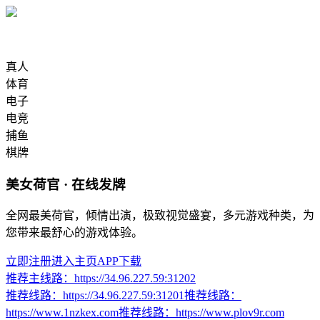
真人
体育
电子
电竞
捕鱼
棋牌
美女荷官 · 在线发牌
全网最美荷官，倾情出演，极致视觉盛宴，多元游戏种类，为
您带来最舒心的游戏体验。
立即注册
进入主页
APP下载
推荐主线路：
https://34.96.227.59:31202
推荐线路：
https://34.96.227.59:31201
推荐线路：
https://www.1nzkex.com
推荐线路：
https://www.plov9r.com