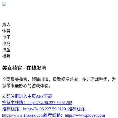
真人
体育
电子
电竞
捕鱼
棋牌
美女荷官 · 在线发牌
全网最美荷官，倾情出演，极致视觉盛宴，多元游戏种类，为
您带来最舒心的游戏体验。
立即注册
进入主页
APP下载
推荐主线路：
https://34.96.227.59:31202
推荐线路：
https://34.96.227.59:31201
推荐线路：
https://www.1nzkex.com
推荐线路：
https://www.plov9r.com