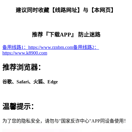
建议同时收藏【线路网址】与【本网页】
推荐『下载APP』 防止迷路
备用线路
1
：
https://www.rznbm.com
备用线路
2
：
https://www.k8900.com
推荐浏览器：
谷歌、Safari、火狐、Edge
温馨提示：
为了您的隐私安全，请勿与"国家反诈中心"APP同设备使用！