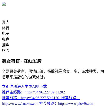
真人
体育
电子
电竞
捕鱼
棋牌
美女荷官 · 在线发牌
全网最美荷官，倾情出演，极致视觉盛宴，多元游戏种类，为
您带来最舒心的游戏体验。
立即注册
进入主页
APP下载
推荐主线路：
https://34.96.227.59:31202
推荐线路：
https://34.96.227.59:31201
推荐线路：
https://www.1nzkex.com
推荐线路：
https://www.plov9r.com