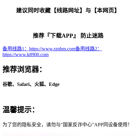
建议同时收藏【线路网址】与【本网页】
推荐『下载APP』 防止迷路
备用线路
1
：
https://www.rznbm.com
备用线路
2
：
https://www.k8900.com
推荐浏览器：
谷歌、Safari、火狐、Edge
温馨提示：
为了您的隐私安全，请勿与"国家反诈中心"APP同设备使用！