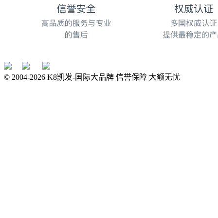
© 2004-
2026
K8凯发-国际大品牌 信誉保障 大额无忧